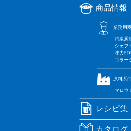
商品情報
業務用
特級厨
シェフ
味力SO
コラー
原料系
マロウ
レシピ集
カタログ