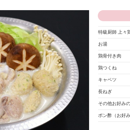
特級厨師 上々
お湯
鶏骨付き肉
鶏つくね
キャベツ
長ねぎ
その他お好み
ポン酢（お好