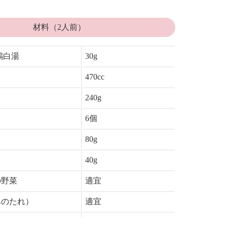
材料（2人前）
鶏白湯
30g
470cc
240g
6個
80g
40g
の野菜
適宜
みのたれ）
適宜