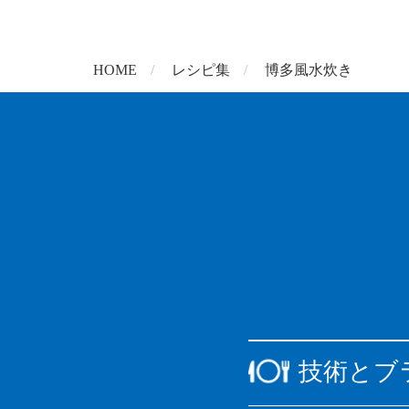
HOME
レシピ集
博多風水炊き
技術とブ