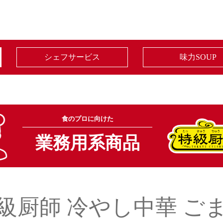
シェフサービス
味力SOUP
食のプロに向けた
業務用系商品
級厨師 冷やし中華 ご