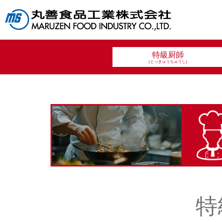
特級厨師
(とっきゅうちゅうし)
特