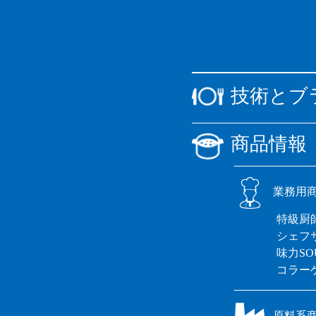
技術とブ
商品情報
業務用
特級厨
シェフ
味力SO
コラー
原料系