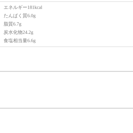
エネルギー
181kcal
たんぱく質
6.0g
脂質
6.7g
炭水化物
24.2g
食塩相当量
6.6g