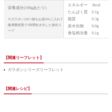
エネルギー 3kcal
栄養成分(100gあたり)
たんぱく質 0.1g
脂質 0.3g
※ガラポン100 1個をお湯30Lに入れて
微沸騰状態で1時間炊き出した抽出ス
炭水化物 0.0g
ープ
食塩相当量 0.1g
【関連リーフレット】
ガラポンシリーズリーフレット
【関連レシピ】