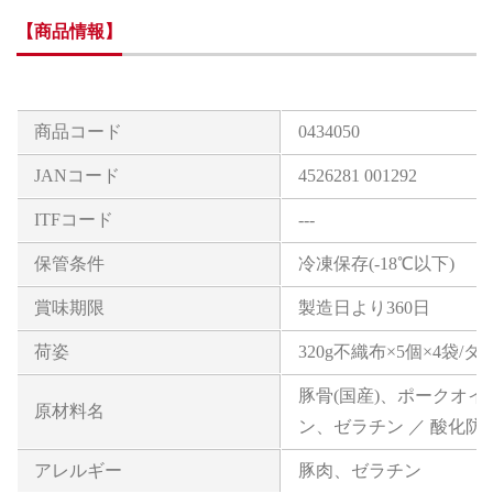
【商品情報】
商品コード
0434050
JANコード
4526281 001292
ITFコード
---
保管条件
冷凍保存(-18℃以下)
賞味期限
製造日より360日
荷姿
320g不織布×5個×4袋/
豚骨(国産)、ポークオ
原材料名
ン、ゼラチン ／ 酸化防止
アレルギー
豚肉、ゼラチン