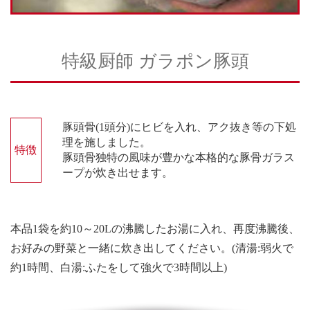
特級厨師 ガラポン豚頭
豚頭骨(1頭分)にヒビを入れ、アク抜き等の下処
理を施しました。
特徴
豚頭骨独特の風味が豊かな本格的な豚骨ガラス
ープが炊き出せます。
本品1袋を約10～20Lの沸騰したお湯に入れ、再度沸騰後、
お好みの野菜と一緒に炊き出してください。(清湯:弱火で
約1時間、白湯:ふたをして強火で3時間以上)