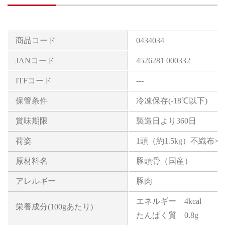
商品コード
0434034
JANコード
4526281 000332
ITFコード
---
保管条件
冷凍保存(-18℃以下)
賞味期限
製造日より360日
荷姿
1頭（約1.5kg）不織布×
原材料名
豚頭骨（国産）
アレルギー
豚肉
エネルギー 4kcal
栄養成分(100gあたり)
たんぱく質 0.8g